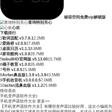
秘语空间免费vip解锁版
查询特别关心
心欢
下载排行
1
歌词适配 v3.7.8.1
2.2MB
2
爱路桥 v2.0.0
27.8MB
3
桌面日历 v1.1.1
8.8MB
4
家有酷狗 v1.0.8
28.7MB
5
tobu8HD官网版 v5.13.00
15.7MB
6
橘子教育 v1.0.0
26.4MB
7
号外 v1.8.5
15.3MB
8
Acfan鼻血版1.3.9 v1.3.9
43.5MB
9
手机收音机 v3.0.0.0.5
7.0MB
10
acfan流鼻血版 v1.1.2
25.9MB
猜你喜欢
手机变声器软件大全)
手机变声器软件大全
更多>>
【手机变声器软件大全】有哪些变声器比较好用，这次小编就为
用户们收集到了诸多款非常好用的变声软件，在这个人软件里面