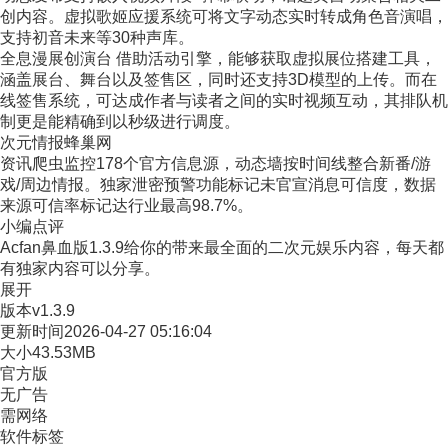
创内容。虚拟歌姬应援系统可将文字动态实时转成角色音演唱，
支持初音未来等30种声库。
全息漫展创演台 借助活动引擎，能够获取虚拟展位搭建工具，
涵盖展台、舞台以及签售区，同时还支持3D模型的上传。而在
线签售系统，可达成作者与读者之间的实时视频互动，其排队机
制更是能精确到以秒级进行调度。
​次元情报蜂巢网​
资讯爬虫监控178个官方信息源，动态墙按时间线整合新番/游
戏/周边情报。独家泄密预警功能标记未官宣消息可信度，数据
来源可信率标记达行业最高98.7%。
小编点评
Acfan鼻血版1.3.9给你的带来最全面的二次元娱乐内容，每天都
有独家内容可以分享。
展开
版本
v1.3.9
更新时间
2026-04-27 05:16:04
大小
43.53MB
官方版
无广告
需网络
软件标签