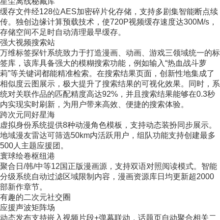
​星尘离线秘藏库​
缓存文件经128位AES加密碎片化存储，支持多剧集智能断点续
传。独创边缘计算预载技术，使720P视频缓存速度达300M/s，
存储空间不足时自动清理最早缓存。
强大视频搜索站​
万维标签探针系统致力于打造漫画、动画、游戏三领域统一的标
签库，该库具备强大的模糊搜索功能，例如输入“热血战斗萝
莉”等关键词都能精准检索。在搜索结果页面，创新性地集成了
相似度云图展示，极大提升了搜索结果的可视化效果。同时，系
统对关联作品的匹配精度高达92%，并且搜索结果能够在0.3秒
内实现实时刷新，为用户带来高效、便捷的搜索体验。
​跨次元同好星海​
虚拟身份系统提供8种动漫角色模板，支持动态装扮同步展示。
地域漫友雷达可筛选50km内活跃用户，组队功能支持创建最多
500人主题应援团。
​寰球绘卷枢纽港​
聚合日/韩/中等12国正版漫画源，支持双语对照阅读模式。智能
分级系统自动过滤区域限制内容，漫画资源库日均更新超2000
部新作章节。
有趣的二次元社交圈
​应援声波矩阵场​
动态发布支持嵌入视频片段+弹幕联动，话题页自动聚合相关二