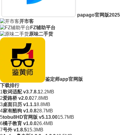
papago官网版2025
开市客
FZ辅助平台
原味二手货
鉴定师app官网版
下载排行
1
歌词适配 v3.7.8.1
2.2MB
2
爱路桥 v2.0.0
27.8MB
3
桌面日历 v1.1.1
8.8MB
4
家有酷狗 v1.0.8
28.7MB
5
tobu8HD官网版 v5.13.00
15.7MB
6
橘子教育 v1.0.0
26.4MB
7
号外 v1.8.5
15.3MB