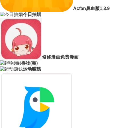
Acfan鼻血版1.3.9
今日抽烟
修修漫画免费漫画
得物(毒)
运动赚钱